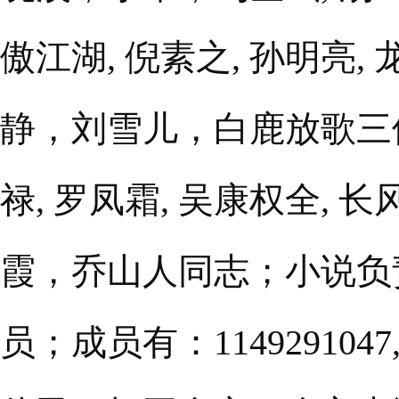
傲江湖, 倪素之, 孙明
静，刘雪儿，白鹿放歌三
禄, 罗凤霜, 吴康权全,
霞，乔山人同志；小说负
员；成员有：114929104